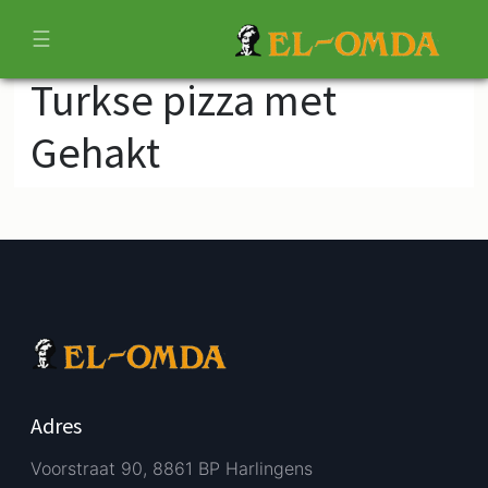
☰
Turkse pizza met
Gehakt
Adres
Voorstraat 90, 8861 BP Harlingens