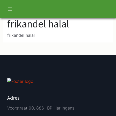
☰
frikandel halal
frikandel halal
Adres
Voorstraat 90, 8861 BP Harlingens