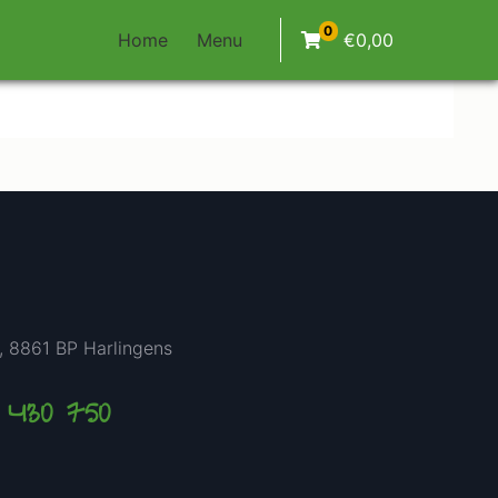
0
Home
Menu
€
0,00
, 8861 BP Harlingens
7 430 750