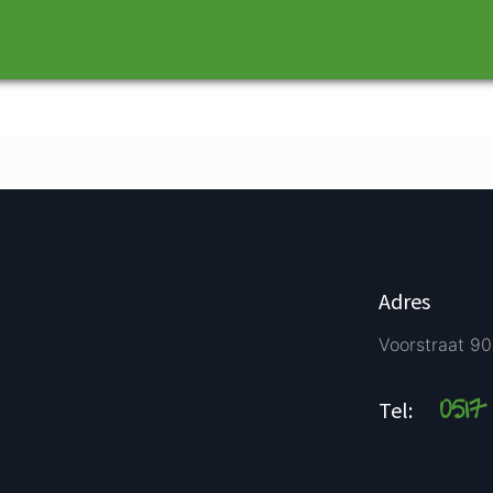
Adres
Voorstraat 90
051
Tel: